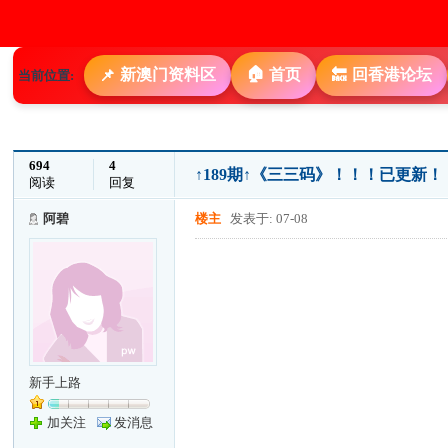
🏠
新澳门资料区
首页
回香港论坛
📌
🔙
当前位置:
694
4
↑189期↑《三三码》！！！已更新
阅读
回复
阿碧
楼主
发表于: 07-08
新手上路
加关注
发消息