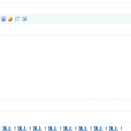
！顶上 ！顶上 ！顶上 ！顶上 ！顶上 ！顶上 ！顶上 ！顶上 ！