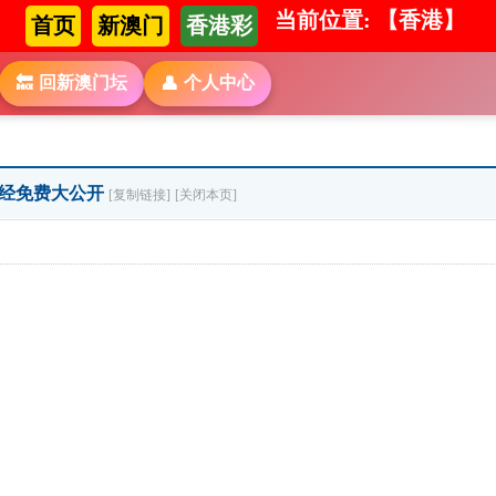
当前位置: 【香港】
首页
新澳门
香港彩
回新澳门坛
个人中心
🔙
👤
█已经免费大公开
[复制链接]
[关闭本页]