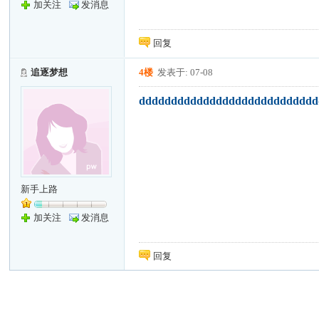
加关注
发消息
回复
追逐梦想
4楼
发表于: 07-08
dddddddddddddddddddddddddddd
新手上路
加关注
发消息
回复