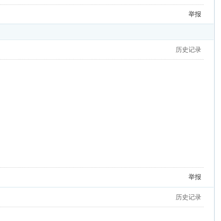
举报
历史记录
举报
历史记录