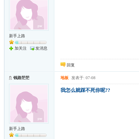
新手上路
加关注
发消息
回复
钱路茫茫
地板
发表于: 07-08
我怎么就踩不死你呢??
新手上路