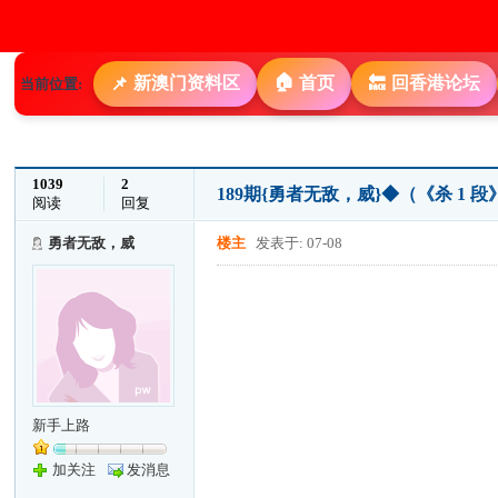
🏠
新澳门资料区
首页
回香港论坛
📌
🔙
当前位置:
1039
2
189期{勇者无敌，威}◆（《杀 1
阅读
回复
勇者无敌，威
楼主
发表于: 07-08
新手上路
加关注
发消息