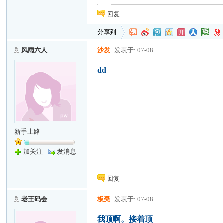
回复
分享到
风雨六人
沙发
发表于: 07-08
dd
新手上路
加关注
发消息
回复
老王码会
板凳
发表于: 07-08
我顶啊。接着顶