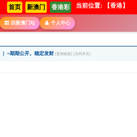
当前位置: 【香港】
首页
新澳门
香港彩
回新澳门坛
个人中心
🔙
👤
 段》）=期期公开。稳定发财
[复制链接]
[关闭本页]