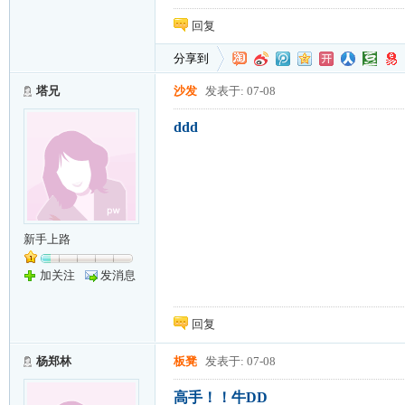
回复
分享到
塔兄
沙发
发表于: 07-08
ddd
新手上路
加关注
发消息
回复
杨郑林
板凳
发表于: 07-08
高手！！牛DD