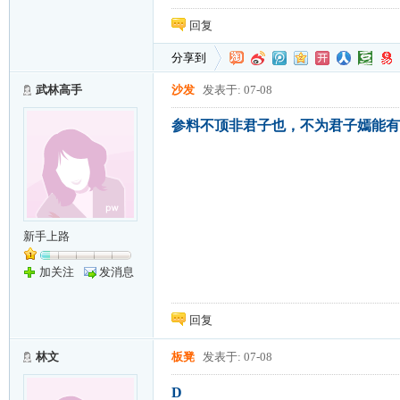
回复
分享到
武林高手
沙发
发表于: 07-08
参料不顶非君子也，不为君子嫣能有
新手上路
加关注
发消息
回复
林文
板凳
发表于: 07-08
D