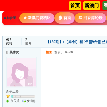
首页
新澳门
🏠
新澳门资料区
首页
回香港论坛
📌
🔙
当前位置:
667
7
【189期】:（原创）精 准 ▓9合▓
阅读
回复
芙蓉女
楼主
发表于: 07-08
新手上路
加关注
发消息