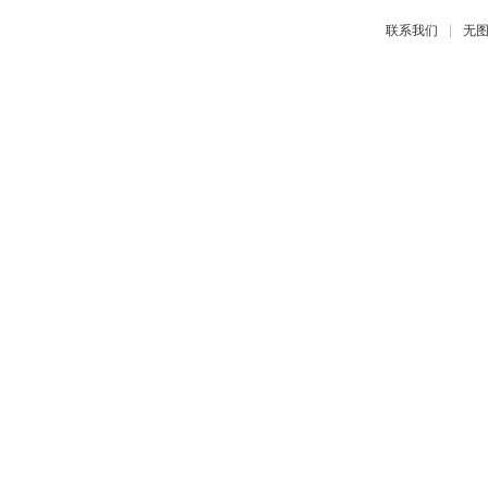
|
联系我们
无