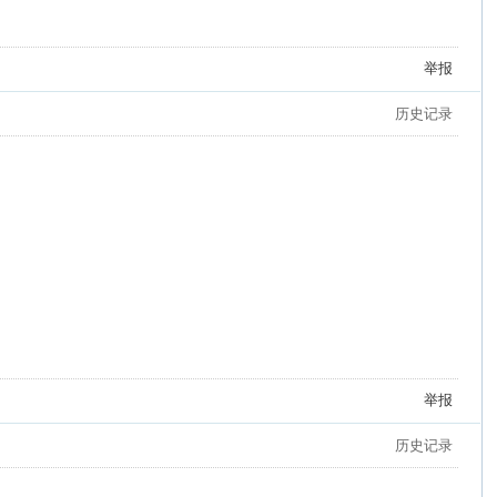
举报
历史记录
举报
历史记录