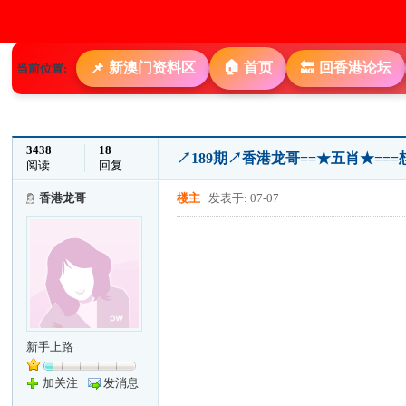
🏠
新澳门资料区
首页
回香港论坛
📌
🔙
当前位置:
3438
18
↗189期↗香港龙哥==★五肖★==
阅读
回复
香港龙哥
楼主
发表于: 07-07
新手上路
加关注
发消息