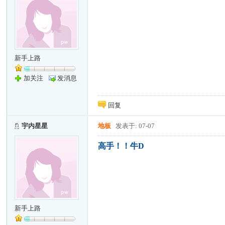
新手上路
加关注
发消息
回复
宇内星星
地板
发表于: 07-07
高手！！牛D
新手上路