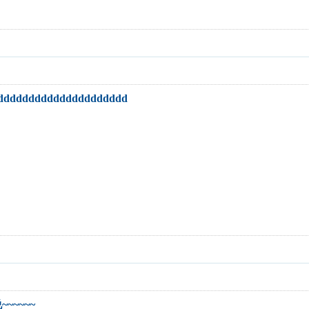
dddddddddddddddd
~~~~~