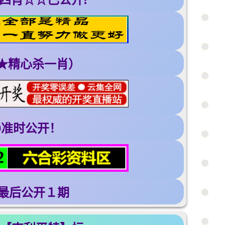
★★精心杀一肖）
0准时公开！
√最后公开１期