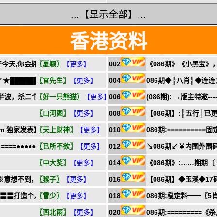
...【显示全部】...
香港资料
把握好今天,你会拥有美好的明天！
〖夏颖〗
【更多】
002
《086期》《小黑宝》
★████████ 已更新
〖官先生〗
【更多】
004
086期◆╠八肖╣◆连
个半波，杀二个半波，杀1个半波〗资料
〖好一只熊猫〗
【更多】
006
(086期): →版主特邀--
〖山河图〗
【更多】
008
【086期】:╠五行╣已
om 独家发表】◆◆《杀19码》◆◆
〖天上财神〗
【更多】
010
086期:=========
===●●●●●●
〖已所不欲〗
【更多】
012
↘086期↙￥内围外围
〖中大奖〗
【更多】
014
《086期》:……期期〔
※※※意想不到，期期有绝招，不求最精，但求最准！
〖猴子〗
【更多】
016
【086期】◆玉溪◆1
〓〓〓打造个人精英品牌精㊣ 2 肖 + 15 码㊣
〖雪少〗
【更多】
018
086期;稳定料━━〖
〖西北雨〗
【更多】
020
086期:=========