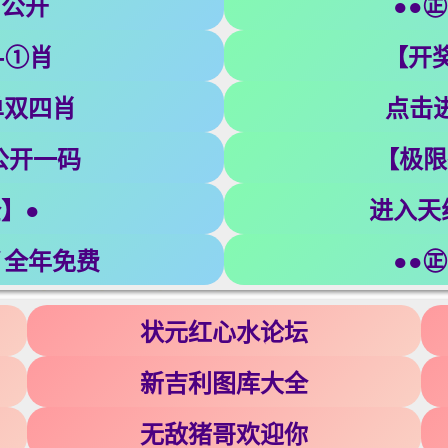
肖公开
●●
-①肖
【开
单双四肖
点击
公开一码
【极限
】●
进入天
￥全年免费
●●
状元红心水论坛
新吉利图库大全
无敌猪哥欢迎你