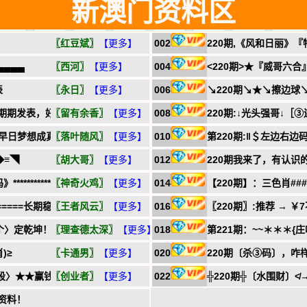
新澳门资料区
〖红豆斌〗
【更多】
002
220期,《风和日丽》
▄▄▄▄
〖西河〗
【更多】
004
<220期>★『威哥六
表
〖永日〗
【更多】
006
↘220期↘★↘擦边球
━期期发表，好运伴随你！
〖留有余香〗
【更多】
008
220期:↓光头强哥↓
您早日梦想成真！
〖落叶随风〗
【更多】
010
第220期:‖＄左边右边
◆≡◥
〖胡大哥〗
【更多】
012
220期我来了，有认识
************顶顶！
〖神奇火鸡〗
【更多】
014
【220期】：三色肖###
中≯=====长期稳定赚钱，实力期期见证！
〖王者风云〗
【更多】
016
〖220期〗:推荐 → ￥
 个〉定乾坤！请进！
〖理查德太深〗
【更多】
018
第221期：~~＊＊＊{
)≥
〖卡通男〗
【更多】
020
220期〔杀③码〕，咋
 ① 段〉★★赢钱的料才是好料，请长期跟踪，本期已更
〖创业者〗
【更多】
022
╬220期╬〔水围财〕
的资料！