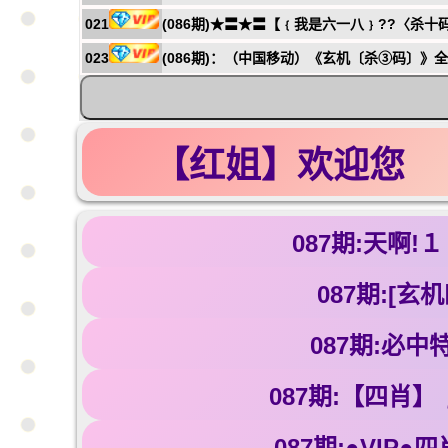
021
(086期)★〓★〓【﹛我是六一八﹜??〈杀十
023
(086期)：（中国移动）《玄机〔杀③码〕
【红姐】欢迎您
087期:天啊
087期:[
087期:必
087期:【四肖
087期:●VI