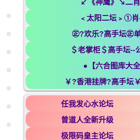
↙《神鹰》↘二
﹤太阳二坛﹥①肖
㊣?欢乐?高手坛㊣
＄老掌柜＄高手坛--
●【六合图库大全
￥?香港挂牌?高手坛
任我发心水论坛
曾道人全新升级
极限码皇主论坛