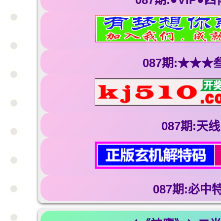
087期:★★
087期:
087期:必